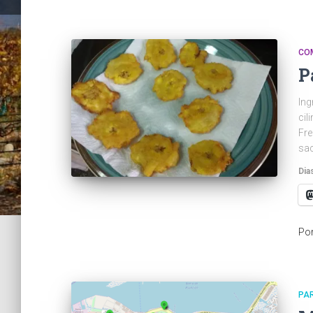
CO
P
Ing
cil
Fre
sa
Dia
Po
PA