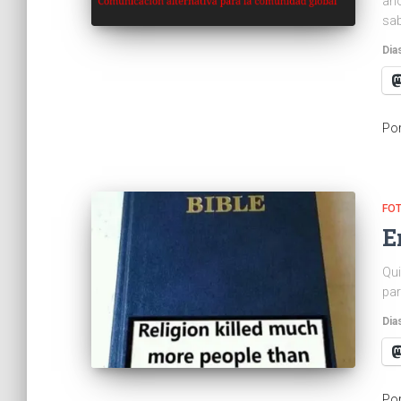
aho
sab
Dia
Po
FO
E
Qui
par
Dia
Po