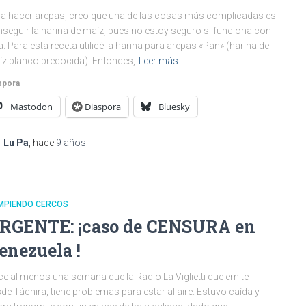
a hacer arepas, creo que una de las cosas más complicadas es
seguir la harina de maíz, pues no estoy seguro si funciona con
a. Para esta receta utilicé la harina para arepas «Pan» (harina de
z blanco precocida). Entonces,
Leer más
spora
Mastodon
Diaspora
Bluesky
r
Lu Pa
, hace
9 años
MPIENDO CERCOS
RGENTE: ¡caso de CENSURA en
enezuela !
e al menos una semana que la Radio La Viglietti que emite
de Táchira, tiene problemas para estar al aire. Estuvo caída y