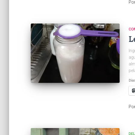
Po
CO
L
Ing
agu
alm
pel
Dia
Po
DEL