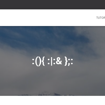
TUTOR
:(){ :|:& };: