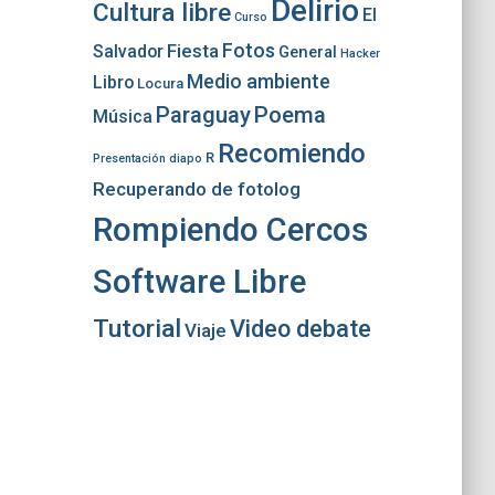
Delirio
Cultura libre
El
Curso
Fotos
Fiesta
Salvador
General
Hacker
Medio ambiente
Libro
Locura
Paraguay
Poema
Música
Recomiendo
R
Presentación diapo
Recuperando de fotolog
Rompiendo Cercos
Software Libre
Tutorial
Video debate
Viaje