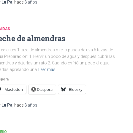
r
Lu Pa
, hace
8 años
MIDAS
eche de almendras
redientes 1 taza de almendras miel o pasas de uva 6 tazas de
a Preparación: 1. Hervir un poco de agua y después cubrir las
endras y dejarlas un rato 2. Cuando enfrió un poco el agua,
arlas apretando una
Leer más
spora
Mastodon
Diaspora
Bluesky
r
Lu Pa
, hace
8 años
IRIO