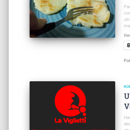
Par
con
otr
maí
Dia
Po
RO
U
V
Hac
des