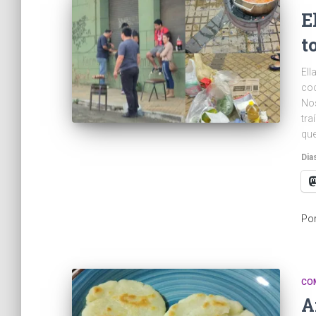
E
t
Ell
coc
No
tra
que
Dia
Po
CO
A