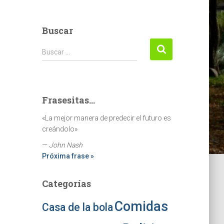
Buscar
Buscar:
Buscar …
Frasesitas...
«La mejor manera de predecir el futuro es
creándolo»
—
John Nash
Próxima frase »
Categorías
Comidas
Casa de la bola