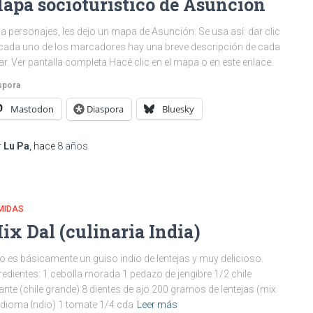
apa socioturístico de Asunción
a personajes, les dejo un mapa de Asunción. Se usa así: dar clic
cada uno de los marcadores hay una breve descripción de cada
ar. Ver pantalla completa Hacé clic en el mapa o en este enlace.
spora
Mastodon
Diaspora
Bluesky
r
Lu Pa
, hace
8 años
MIDAS
ix Dal (culinaria India)
o es básicamente un guiso indio de lentejas y muy delicioso.
redientes: 1 cebolla morada 1 pedazo de jengibre 1/2 chile
ante (chile grande) 8 dientes de ajo 200 gramos de lentejas (mix
idioma Indio) 1 tomate 1/4 cda
Leer más