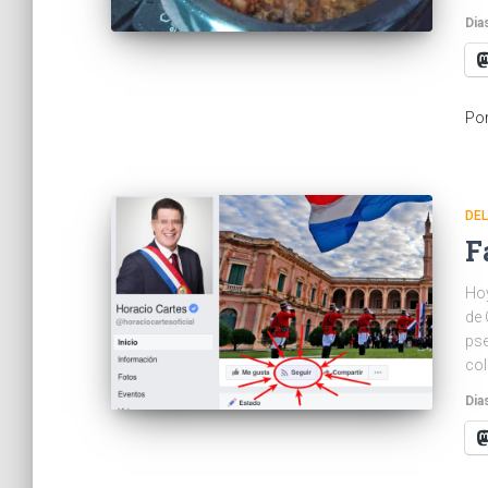
Dia
Po
DEL
F
Hoy
de 
pse
col
Dia