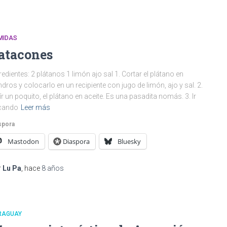
MIDAS
atacones
redientes: 2 plátanos 1 limón ajo sal 1. Cortar el plátano en
indros y colocarlo en un recipiente con jugo de limón, ajo y sal. 2.
ír un poquito, el plátano en aceite. Es una pasadita nomás. 3. Ir
cando
Leer más
spora
Mastodon
Diaspora
Bluesky
r
Lu Pa
, hace
8 años
RAGUAY