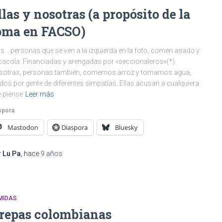
llas y nosotras (a propósito de la
oma en FACSO)
as… personas que se ven a la izquierda en la foto, comen asado y
acola. Financiadas y arengadas por «seccionaleros»(*).
sotras, personas también, comemos arroz y tomamos agua,
ídos por gente de diferentes simpatías. Ellas acusan a cualquiera
 piense
Leer más
spora
Mastodon
Diaspora
Bluesky
r
Lu Pa
, hace
9 años
MIDAS
repas colombianas