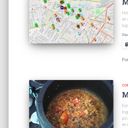
M
Hol
en 
lug
Dia
Po
CO
M
Est
Ing
pic
en 