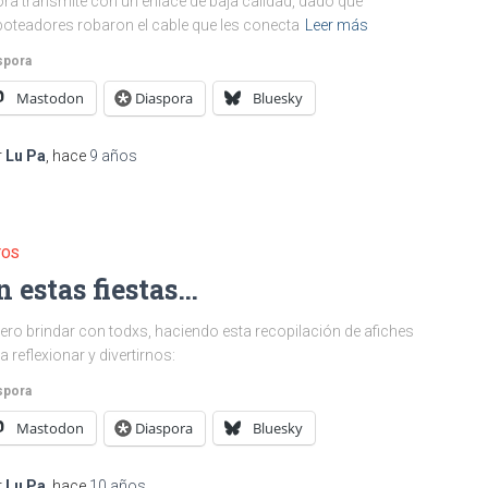
ra transmite con un enlace de baja calidad, dado que
oteadores robaron el cable que les conecta
Leer más
spora
Mastodon
Diaspora
Bluesky
r
Lu Pa
, hace
9 años
TOS
n estas fiestas…
ero brindar con todxs, haciendo esta recopilación de afiches
a reflexionar y divertirnos:
spora
Mastodon
Diaspora
Bluesky
r
Lu Pa
, hace
10 años