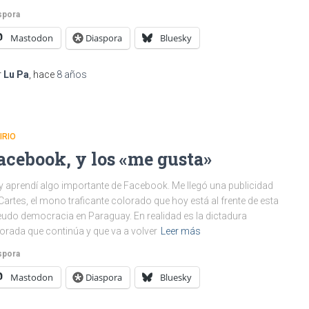
spora
Mastodon
Diaspora
Bluesky
r
Lu Pa
, hace
8 años
IRIO
acebook, y los «me gusta»
 aprendí algo importante de Facebook. Me llegó una publicidad
Cartes, el mono traficante colorado que hoy está al frente de esta
udo democracia en Paraguay. En realidad es la dictadura
orada que continúa y que va a volver
Leer más
spora
Mastodon
Diaspora
Bluesky