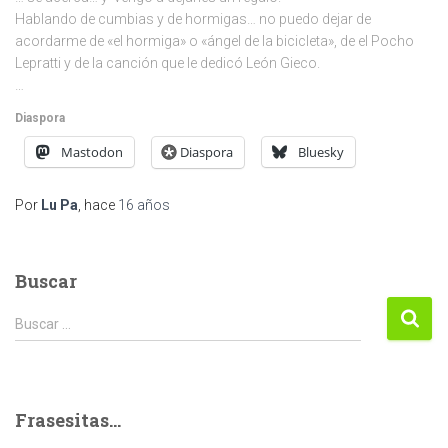
Hablando de cumbias y de hormigas… no puedo dejar de
acordarme de «el hormiga» o «ángel de la bicicleta», de el Pocho
Lepratti y de la canción que le dedicó León Gieco.
…
Diaspora
Mastodon
Diaspora
Bluesky
Por
Lu Pa
, hace
16 años
Buscar
Buscar:
Buscar …
Frasesitas...