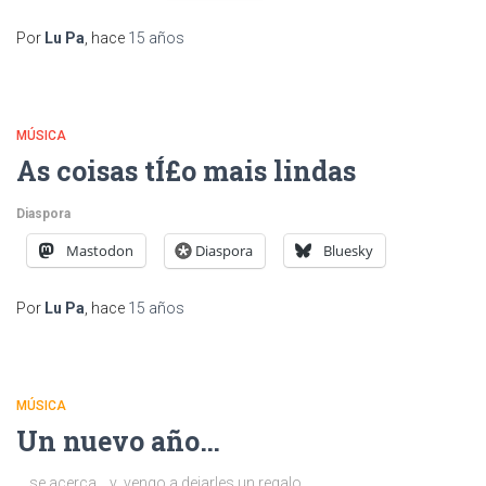
Por
Lu Pa
, hace
15 años
MÚSICA
As coisas tÍ£o mais lindas
Diaspora
Mastodon
Diaspora
Bluesky
Por
Lu Pa
, hace
15 años
MÚSICA
Un nuevo año…
… se acerca… y vengo a dejarles un regalo.