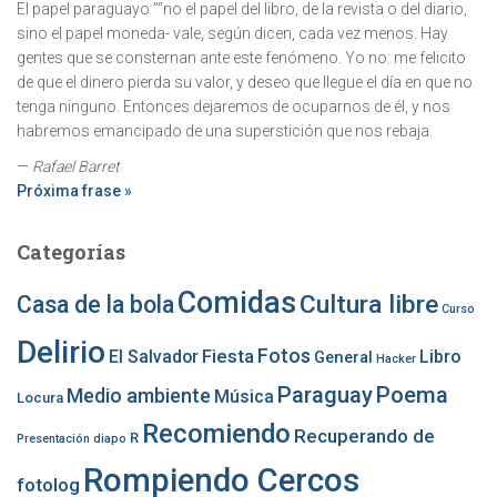
El papel paraguayo ”“no el papel del libro, de la revista o del diario,
sino el papel moneda- vale, según dicen, cada vez menos. Hay
gentes que se consternan ante este fenómeno. Yo no: me felicito
de que el dinero pierda su valor, y deseo que llegue el día en que no
tenga ninguno. Entonces dejaremos de ocuparnos de él, y nos
habremos emancipado de una superstición que nos rebaja.
—
Rafael Barret
Próxima frase »
Categorías
Comidas
Cultura libre
Casa de la bola
Curso
Delirio
Fotos
Fiesta
El Salvador
Libro
General
Hacker
Paraguay
Poema
Medio ambiente
Música
Locura
Recomiendo
Recuperando de
R
Presentación diapo
Rompiendo Cercos
fotolog