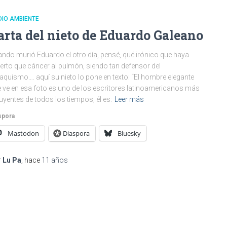
IO AMBIENTE
arta del nieto de Eduardo Galeano
ndo murió Eduardo el otro día, pensé, qué irónico que haya
rto que cáncer al pulmón, siendo tan defensor del
aquismo…. aquí su nieto lo pone en texto: “El hombre elegante
 ve en esa foto es uno de los escritores latinoamericanos más
luyentes de todos los tiempos, él es:
Leer más
spora
Mastodon
Diaspora
Bluesky
r
Lu Pa
, hace
11 años