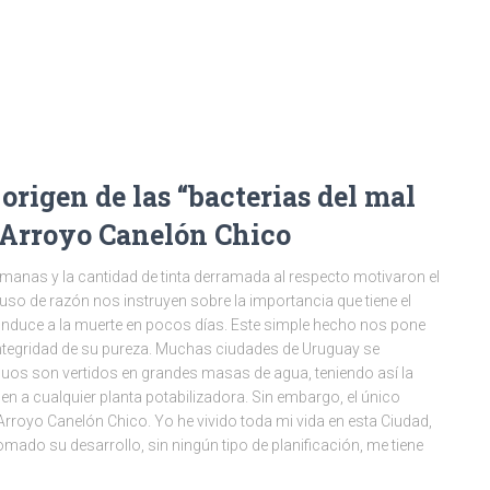
origen de las “bacterias del mal
l Arroyo Canelón Chico
anas y la cantidad de tinta derramada al respecto motivaron el
uso de razón nos instruyen sobre la importancia que tiene el
conduce a la muerte en pocos días. Este simple hecho nos pone
a integridad de su pureza. Muchas ciudades de Uruguay se
duos son vertidos en grandes masas de agua, teniendo así la
guen a cualquier planta potabilizadora. Sin embargo, el único
rroyo Canelón Chico. Yo he vivido toda mi vida en esta Ciudad,
mado su desarrollo, sin ningún tipo de planificación, me tiene