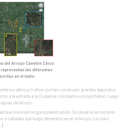
rea del Arroyo Canelón Chico
 representan las diferentes
critas en el texto.
mente los últimos 5 años (se han construido grandes depósitos
óximo a la entrada a la Ciudad es constante e insoportable). Luego
 aguas del Arroyo.
 que crece sin ninguna planificación. Se observa la creciente
s a cañadas que luego desembocan en el Arroyo (un claro
…)