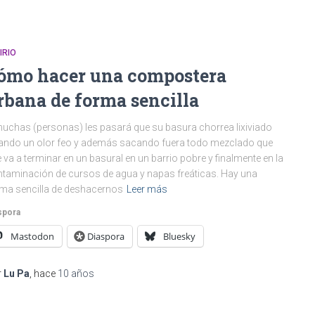
IRIO
ómo hacer una compostera
rbana de forma sencilla
uchas (personas) les pasará que su basura chorrea lixiviado
ando un olor feo y además sacando fuera todo mezclado que
 va a terminar en un basural en un barrio pobre y finalmente en la
taminación de cursos de agua y napas freáticas. Hay una
ma sencilla de deshacernos
Leer más
spora
Mastodon
Diaspora
Bluesky
r
Lu Pa
, hace
10 años