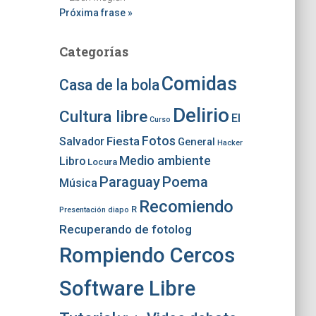
Próxima frase »
Categorías
Comidas
Casa de la bola
Delirio
Cultura libre
El
Curso
Fotos
Fiesta
Salvador
General
Hacker
Medio ambiente
Libro
Locura
Paraguay
Poema
Música
Recomiendo
R
Presentación diapo
Recuperando de fotolog
Rompiendo Cercos
Software Libre