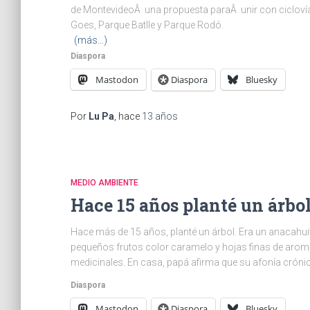
de MontevideoÂ una propuesta paraÂ unir con ciclovías
Goes, Parque Batlle y Parque Rodó.
(más…)
Diaspora
Mastodon
Diaspora
Bluesky
Por
Lu Pa
, hace
13 años
MEDIO AMBIENTE
Hace 15 años planté un árbo
Hace más de 15 años, planté un árbol. Era un anacahuit
pequeños frutos color caramelo y hojas finas de arom
medicinales. En casa, papá afirma que su afonía cróni
Diaspora
Mastodon
Diaspora
Bluesky