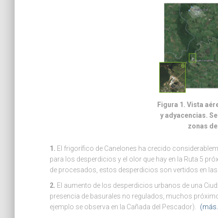
Figura 1
. Vista aé
y adyacencias. Se
zonas des
1.
El frigorífico de Canelones ha crecido considerable
para los desperdicios y el olor que hay en la Ruta 5 pr
de procesados, estos desperdicios son vertidos en las
2.
El aumento de los desperdicios urbanos de una Ciudad
presencia de basurales no regulados, muchos próximo
ejemplo se observa en la Cañada del Pescador).
(más