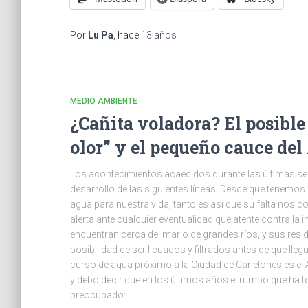
Por
Lu Pa
, hace
13 años
MEDIO AMBIENTE
¿Cañita voladora? El posible 
olor” y el pequeño cauce de
Los acontecimientos acaecidos durante las últimas sem
desarrollo de las siguientes líneas. Desde que tenemos 
agua para nuestra vida, tanto es así que su falta nos 
alerta ante cualquier eventualidad que atente contra l
encuentran cerca del mar o de grandes ríos, y sus resi
posibilidad de ser licuados y filtrados antes de que lle
curso de agua próximo a la Ciudad de Canelones es el A
y debo decir que en los últimos años el rumbo que ha to
preocupado: