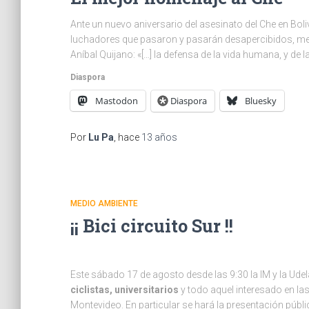
Ante un nuevo aniversario del asesinato del Che en Boliv
luchadores que pasaron y pasarán desapercibidos, me 
Aníbal Quijano: «[…] la defensa de la vida humana, y de 
Diaspora
Mastodon
Diaspora
Bluesky
Por
Lu Pa
, hace
13 años
MEDIO AMBIENTE
¡¡ Bici circuito Sur !!
Este sábado 17 de agosto desde las 9:30 la IM y la Ude
ciclistas, universitarios
y todo aquel interesado en las
Montevideo. En particular se hará la presentación públi