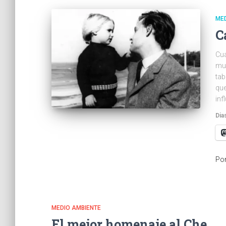
MED
C
Cua
mue
tab
que
inf
Dia
Po
MEDIO AMBIENTE
El mejor homenaje al Che