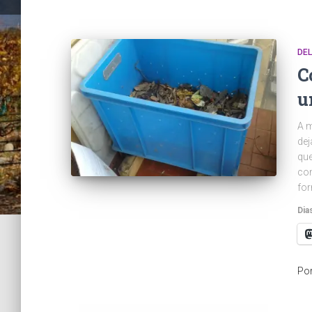
DEL
C
u
A m
dej
que
con
for
Dia
Po