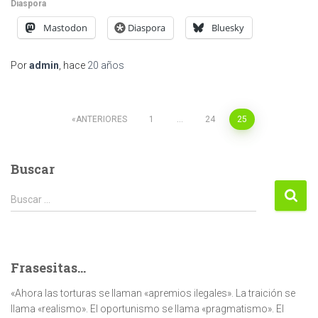
Diaspora
Mastodon
Diaspora
Bluesky
Por
admin
, hace
20 años
Paginación
ANTERIORES
1
…
24
25
de
Buscar
entradas
Buscar:
Buscar …
Frasesitas...
«Ahora las torturas se llaman «apremios ilegales». La traición se
llama «realismo». El oportunismo se llama «pragmatismo». El