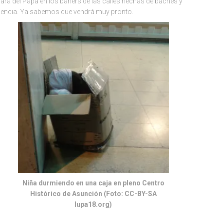
cara del Papa en los baner
s de las calles hechas de baches y
lencia. Ya sabemos que vendrá muy pronto.
Niña durmiendo en una caja en pleno Centro
Histórico de Asunción (Foto: CC-BY-SA
lupa18.org)