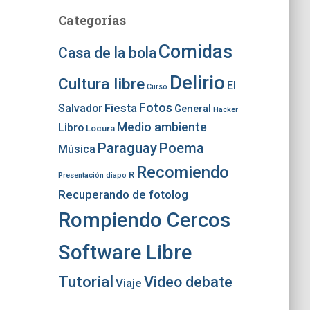
Categorías
Comidas
Casa de la bola
Delirio
Cultura libre
El
Curso
Fotos
Fiesta
Salvador
General
Hacker
Medio ambiente
Libro
Locura
Paraguay
Poema
Música
Recomiendo
R
Presentación diapo
Recuperando de fotolog
Rompiendo Cercos
Software Libre
Tutorial
Video debate
Viaje