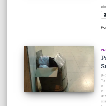
Dia
Po
PA
P
S
(Po
Ya 
enr
esc
des
son