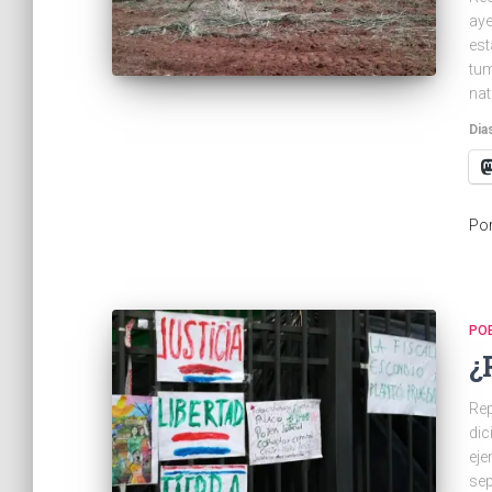
aye
est
tum
nat
Dia
Po
PO
¿
Rep
dic
eje
sep