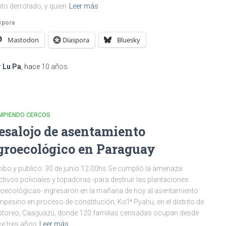
to derrotado, y quien
Leer más
spora
Mastodon
Diaspora
Bluesky
r
Lu Pa
, hace
10 años
MPIENDO CERCOS
esalojo de asentamiento
groecológico en Paraguay
ibo y publico: 30 de junio 12:00hs Se cumplió la amenaza:
ctivos policiales y topadoras -para destruir las plantaciones
oecológicas- ingresaron en la mañana de hoy al asentamiento
pesino en proceso de constitución, Ko’Íª Pyahu, en el distrito de
toreo, Caaguazú, donde 120 familias censadas ocupan desde
e tres años
Leer más