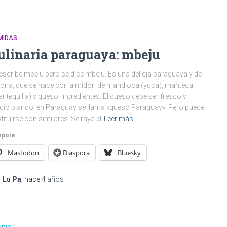
MIDAS
ulinaria paraguaya: mbeju
escribe mbeju pero se dice mbejú. Es una delicia paraguaya y de
zona, que se hace con almidón de mandioca (yuca), manteca
ntequilla) y queso. Ingredientes: El queso debe ser fresco y
io blando, en Paraguay se llama «queso Paraguay». Pero puede
tituirse con similares. Se raya el
Leer más
spora
Mastodon
Diaspora
Bluesky
r
Lu Pa
, hace
4 años