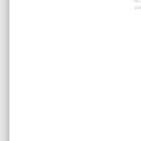
la 
vio