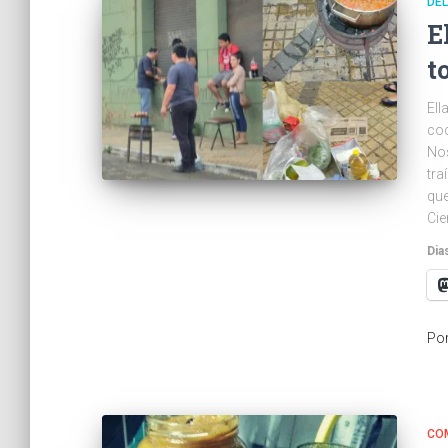
DEL
E
t
Ell
coc
No
tra
que
Cie
Dia
Po
CO