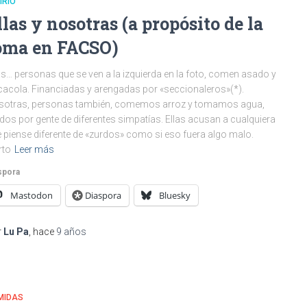
IRIO
llas y nosotras (a propósito de la
oma en FACSO)
as… personas que se ven a la izquierda en la foto, comen asado y
acola. Financiadas y arengadas por «seccionaleros»(*).
sotras, personas también, comemos arroz y tomamos agua,
ídos por gente de diferentes simpatías. Ellas acusan a cualquiera
 piense diferente de «zurdos» como si eso fuera algo malo.
rto
Leer más
spora
Mastodon
Diaspora
Bluesky
r
Lu Pa
, hace
9 años
MIDAS