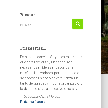
Buscar
Buscar:
Buscar …
Frasesitas...
Es nuestra convicción y nuestra práctica
que para revelarse y luchar no son
necesarios ni líderes ni caudillos, ni
mesías ni salvadores; para luchar solo
se necesita un poco de vergÍ¼enza, un
tanto de dignidad y mucha organización,
lo demás o sirve al colectivo o no sirve
—
Subcomandante Marcos
Próxima frase »