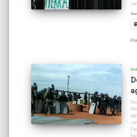
can
Dia
Po
RO
D
a
Rec
efe
agr
cam
Pas
hac