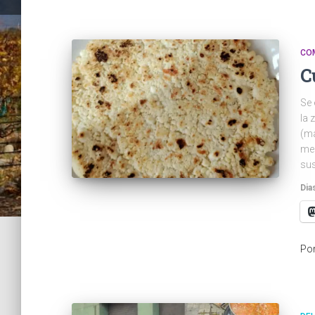
CO
C
Se 
la 
(ma
med
sus
Dia
Po