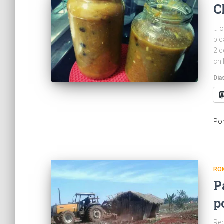
C
… o
pic
2 c
chi
Dia
Po
RO
P
p
Rec