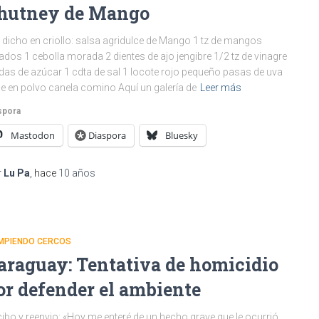
hutney de Mango
 dicho en criollo: salsa agridulce de Mango 1 tz de mangos
ados 1 cebolla morada 2 dientes de ajo jengibre 1/2 tz de vinagre
das de azúcar 1 cdta de sal 1 locote rojo pequeño pasas de uva
le en polvo canela comino Aquí un galería de
Leer más
spora
Mastodon
Diaspora
Bluesky
r
Lu Pa
, hace
10 años
MPIENDO CERCOS
araguay: Tentativa de homicidio
or defender el ambiente
ibo y reenvio: «Hoy me enteré de un hecho grave que le ocurrió