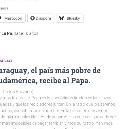
spora
Mastodon
Diaspora
Bluesky
r
Lu Pa
, hace
10 años
RAGUAY
araguay, el país más pobre de
udamérica, recibe al Papa.
r Carlos Bazzano)
vimos la cara del Papa en los periódicos tirados en las plazas
ejadas y que los recicladores juntan. En la radio que los serenos
uchan, escuchamos su nombre. En la televisión que vemos
de interminables filas donde pagamos las cuentas que cada vez
 más imposibles de pagar también vimos su rostro. Ya vimos