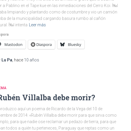
r a Pablino en el Tape kue en las inmediaciones del Cerro Koi. Í‰l
aba limpiando y plantando como de costumbre y vio un camión
ba de la municipalidad cargando basura rumbo al cañón
ural. Í‰l intenta
Leer más
spora
Mastodon
Diaspora
Bluesky
r
Lu Pa
, hace
10 años
EMA
Rubén Villalba debe morir?
roduzco aquí un poema de Ricardo de la Vega del 10 de
iembre de 2014: «Rubén Villalba debe morir para que sirva como
mplo, para que nadie ose reclamar un pedazo de tierra, para que
an todos a quién tu perteneces, Paraguay que reptas como un