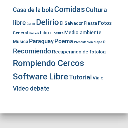
Comidas
Cultura
Casa de la bola
Delirio
libre
Fotos
Fiesta
El Salvador
Curso
Medio ambiente
Libro
General
Locura
Hacker
Paraguay
Poema
Música
R
Presentación diapo
Recomiendo
Recuperando de fotolog
Rompiendo Cercos
Software Libre
Tutorial
Viaje
Video debate