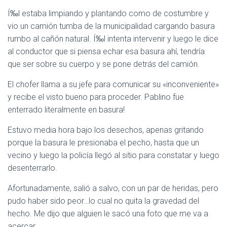
C
I
Í‰l estaba limpiando y plantando como de costumbre y
Ó
vio un camión tumba de la municipalidad cargando basura
N
rumbo al cañón natural. Í‰l intenta intervenir y luego le dice
al conductor que si piensa echar esa basura ahí, tendría
que ser sobre su cuerpo y se pone detrás del camión.
El chofer llama a su jefe para comunicar su «inconveniente»
y recibe el visto bueno para proceder. Pablino fue
enterrado literalmente en basura!
Estuvo media hora bajo los desechos, apenas gritando
porque la basura le presionaba el pecho, hasta que un
vecino y luego la policía llegó al sitio para constatar y luego
desenterrarlo.
Afortunadamente, salió a salvo, con un par de heridas, pero
pudo haber sido peor…lo cual no quita la gravedad del
hecho. Me dijo que alguien le sacó una foto que me va a
acercar.