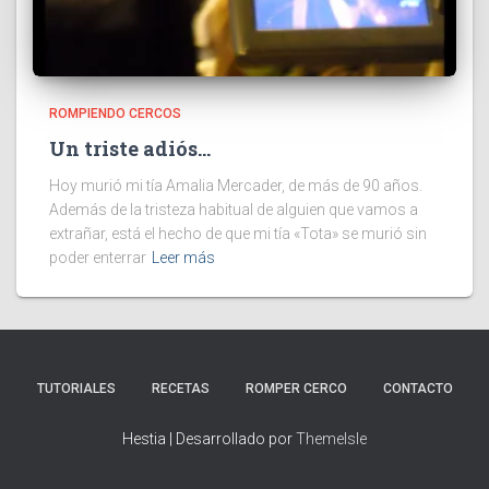
ROMPIENDO CERCOS
Un triste adiós…
Hoy murió mi tía Amalia Mercader, de más de 90 años.
Además de la tristeza habitual de alguien que vamos a
extrañar, está el hecho de que mi tía «Tota» se murió sin
poder enterrar
Leer más
TUTORIALES
RECETAS
ROMPER CERCO
CONTACTO
Hestia | Desarrollado por
ThemeIsle