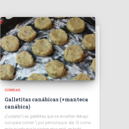
COMIDAS
Galletitas canábicas (+manteca
canábica)
¡Cuidado! Las galletitas que se enseñan debajo
son para comer 1 por persona por día. Si come