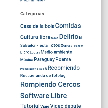
Próxima frase »
Categorías
Comidas
Casa de la bola
Delirio
Cultura libre
El
Curso
Fotos
Fiesta
Salvador
General
Hacker
Medio ambiente
Libro
Locura
Paraguay
Poema
Música
Recomiendo
R
Presentación diapo
Recuperando de fotolog
Rompiendo Cercos
Software Libre
Tutorial
Video debate
Viaje