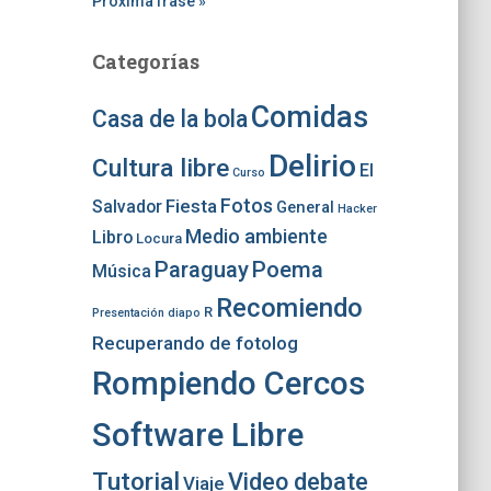
Próxima frase »
Categorías
Comidas
Casa de la bola
Delirio
Cultura libre
El
Curso
Fotos
Fiesta
Salvador
General
Hacker
Medio ambiente
Libro
Locura
Paraguay
Poema
Música
Recomiendo
R
Presentación diapo
Recuperando de fotolog
Rompiendo Cercos
Software Libre
Tutorial
Video debate
Viaje