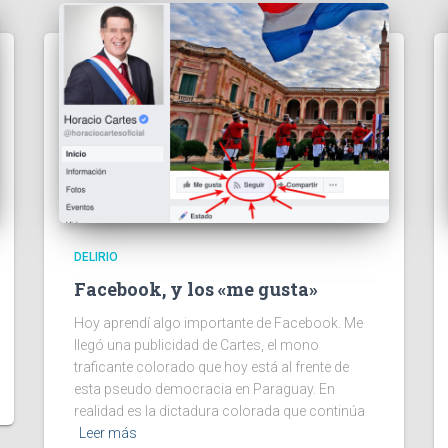
DELIRIO
Facebook, y los «me gusta»
Hoy aprendí algo importante de Facebook. Me
llegó una publicidad de Cartes, el mono
traficante colorado que hoy está al frente de
esta pseudo democracia en Paraguay. En
realidad es la dictadura colorada que continúa
Leer más