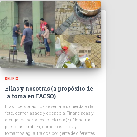
DELIRIO
Ellas y nosotras (a propósito de
la toma en FACSO)
Ellas… personas que se ven a la izquierda en la
foto, comen asado y cocacola. Financiadas y
arengadas por «seccionaleros»(*). Nosotras,
personas también, comemos arroz y
tomamos agua, traídos por gente de diferentes