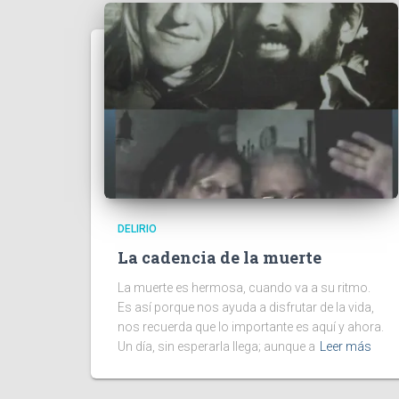
DELIRIO
La cadencia de la muerte
La muerte es hermosa, cuando va a su ritmo.
Es así porque nos ayuda a disfrutar de la vida,
nos recuerda que lo importante es aquí y ahora.
Un día, sin esperarla llega; aunque a
Leer más