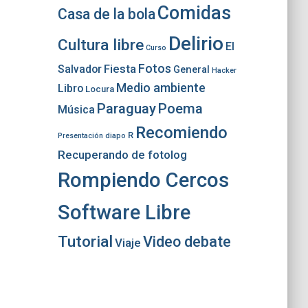
Comidas
Casa de la bola
Delirio
Cultura libre
El
Curso
Fotos
Fiesta
Salvador
General
Hacker
Medio ambiente
Libro
Locura
Paraguay
Poema
Música
Recomiendo
R
Presentación diapo
Recuperando de fotolog
Rompiendo Cercos
Software Libre
Tutorial
Video debate
Viaje