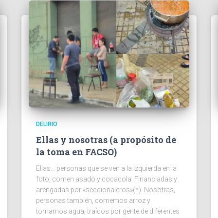
DELIRIO
Ellas y nosotras (a propósito de
la toma en FACSO)
Ellas… personas que se ven a la izquierda en la
foto, comen asado y cocacola. Financiadas y
arengadas por «seccionaleros»(*). Nosotras,
personas también, comemos arroz y
tomamos agua, traídos por gente de diferentes