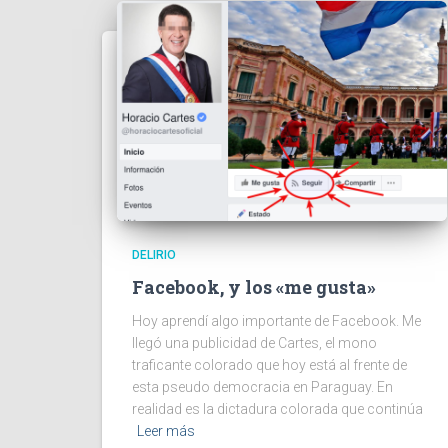
DELIRIO
Facebook, y los «me gusta»
Hoy aprendí algo importante de Facebook. Me
llegó una publicidad de Cartes, el mono
traficante colorado que hoy está al frente de
esta pseudo democracia en Paraguay. En
realidad es la dictadura colorada que continúa
Leer más