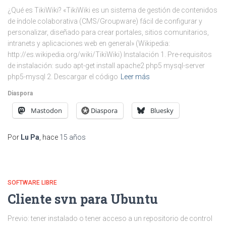
¿Qué es TikiWiki? «TikiWiki es un sistema de gestión de contenidos
de índole colaborativa (CMS/Groupware) fácil de configurar y
personalizar, diseñado para crear portales, sitios comunitarios,
intranets y aplicaciones web en general» (Wikipedia:
http://es.wikipedia.org/wiki/TikiWiki) Instalación 1. Pre-requisitos
de instalación: sudo apt-get install apache2 php5 mysql-server
php5-mysql 2. Descargar el código
Leer más
Diaspora
Mastodon
Diaspora
Bluesky
Por
Lu Pa
, hace
15 años
SOFTWARE LIBRE
Cliente svn para Ubuntu
Previo: tener instalado o tener acceso a un repositorio de control