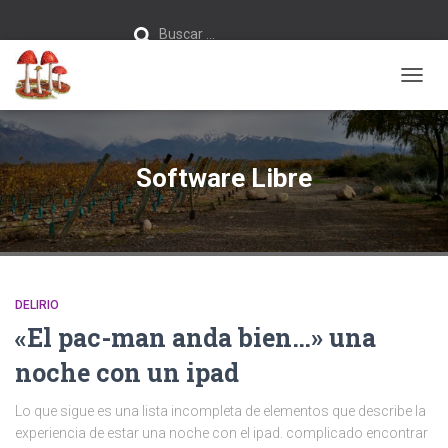
Buscar:
Buscar …
CAMB
MODO
DE
NAVEG
Software Libre
DELIRIO
«El pac-man anda bien…» una
noche con un ipad
Lo que sigue es una lista incompleta de elementos que describe la
experiencia de estar una noche con el ipad. complicado encontrar