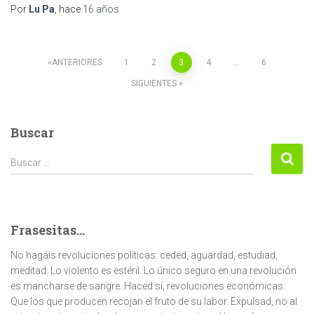
Por
Lu Pa
, hace
16 años
Paginación
ANTERIORES
1
2
3
4
…
6
SIGUIENTES
de
entradas
Buscar
Buscar:
Buscar …
Frasesitas...
No hagáis revoluciones políticas: ceded, aguardad, estudiad,
meditad. Lo violento es estéril. Lo único seguro en una revolución
es mancharse de sangre. Haced sí, revoluciones económicas.
Que los que producen recojan el fruto de su labor. Expulsad, no al