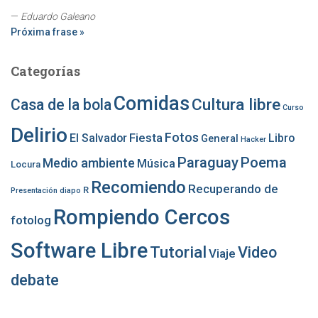
—
Eduardo Galeano
Próxima frase »
Categorías
Comidas
Cultura libre
Casa de la bola
Curso
Delirio
Fotos
Fiesta
El Salvador
Libro
General
Hacker
Paraguay
Poema
Medio ambiente
Música
Locura
Recomiendo
Recuperando de
R
Presentación diapo
Rompiendo Cercos
fotolog
Software Libre
Tutorial
Video
Viaje
debate