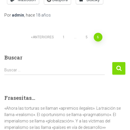
Por
admin
, hace
18 años
Paginación
ANTERIORES
1
…
5
6
de
Buscar
entradas
Buscar:
Buscar …
Frasesitas...
«Ahora las torturas se llaman «apremios ilegales». La traición se
llama «realismo». El oportunismo se llama «pragmatismo». El
imperialismo se llama «globalización». Y a las víctimas del
imperialismo se las llama «países en vía de desarrollo»»