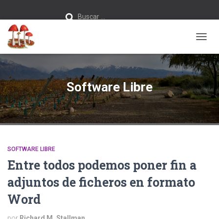
Buscar:
Buscar …
CAMB
MODO
DE
NAVEG
Software Libre
SOFTWARE LIBRE
Entre todos podemos poner fin a
adjuntos de ficheros en formato
Word
por
Richard M. Stallman