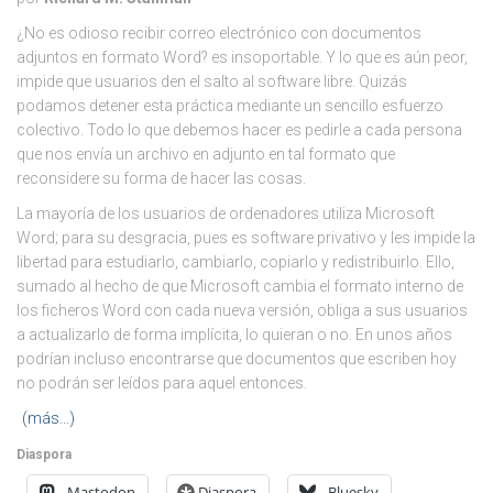
¿No es odioso recibir correo electrónico con documentos
adjuntos en formato Word? es insoportable. Y lo que es aún peor,
impide que usuarios den el salto al software libre. Quizás
podamos detener esta práctica mediante un sencillo esfuerzo
colectivo. Todo lo que debemos hacer es pedirle a cada persona
que nos envía un archivo en adjunto en tal formato que
reconsidere su forma de hacer las cosas.
La mayoría de los usuarios de ordenadores utiliza Microsoft
Word; para su desgracia, pues es software privativo y les impide la
libertad para estudiarlo, cambiarlo, copiarlo y redistribuirlo. Ello,
sumado al hecho de que Microsoft cambia el formato interno de
los ficheros Word con cada nueva versión, obliga a sus usuarios
a actualizarlo de forma implícita, lo quieran o no. En unos años
podrían incluso encontrarse que documentos que escriben hoy
no podrán ser leídos para aquel entonces.
(más…)
Diaspora
Mastodon
Diaspora
Bluesky