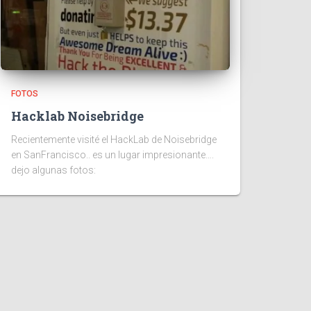
FOTOS
Hacklab Noisebridge
Recientemente visité el HackLab de Noisebridge
en SanFrancisco.. es un lugar impresionante….
dejo algunas fotos: