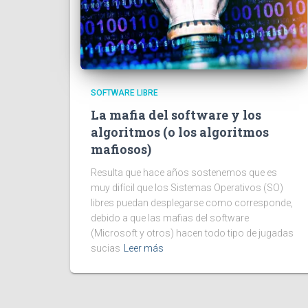
SOFTWARE LIBRE
La mafia del software y los
algoritmos (o los algoritmos
mafiosos)
Resulta que hace años sostenemos que es
muy difícil que los Sistemas Operativos (SO)
libres puedan desplegarse como corresponde,
debido a que las mafias del software
(Microsoft y otros) hacen todo tipo de jugadas
sucias
Leer más