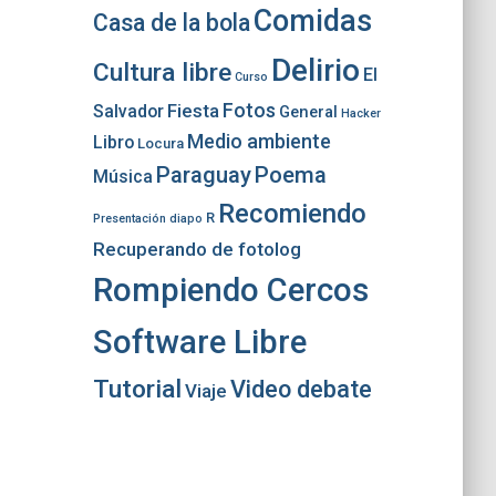
Comidas
Casa de la bola
Delirio
Cultura libre
El
Curso
Fotos
Fiesta
Salvador
General
Hacker
Medio ambiente
Libro
Locura
Paraguay
Poema
Música
Recomiendo
R
Presentación diapo
Recuperando de fotolog
Rompiendo Cercos
Software Libre
Tutorial
Video debate
Viaje