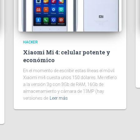
HACKER
Xiaomi Mi 4: celular potente y
económico
En el momento de escribir estas líneas el móvil
Xiaomi mi4 cuesta unos 150 dólares. Me refiero
a la versión 3g con 3Gb de RAM, 16Gb de
almacenamiento y cámara de 13MP (hay
versiones de
Leer más