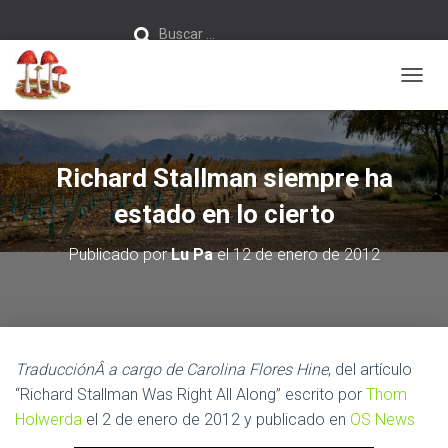
Buscar:
Buscar …
C
A
M
B
I
Richard Stallman siempre ha
A
R
estado en lo cierto
M
O
Publicado por
Lu Pa
el
12 de enero de 2012
D
O
D
E
N
A
TraducciónÂ
a cargo de Carolina Flores Hine
, del artículo
V
“Richard Stallman Was Right All Along” escrito por
Thom
E
G
Holwerda
el 2 de enero de 2012 y publicado en
OS News
A