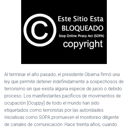
C
I
Ó
N
Al terminar el año pasado, el presidente Obama firmó una
ley que permite detener indefinidamente a sospechosos de
terrorismo sin que exista alguna especie de juicio o debido
proceso. Los manifestantes pacíficos de movimientos de
ocupación [Ocuppy] de todo el mundo han sido
etiquetados como terroristas por las autoridades.
Iniciativas como SOPA promueven el monitoreo diligente
de canales de comunicación. Hace treinta años, cuando