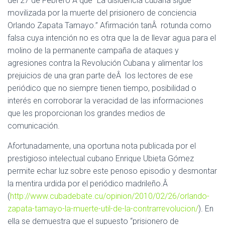
del 27 de Febrero Â que “La disidencia cubana sigue
C
I
movilizada por la muerte del prisionero de conciencia
Ó
Orlando Zapata Tamayo.” Afirmación tanÂ rotunda como
N
falsa cuya intención no es otra que la de llevar agua para el
molino de la permanente campaña de ataques y
agresiones contra la Revolución Cubana y alimentar los
prejuicios de una gran parte deÂ los lectores de ese
periódico que no siempre tienen tiempo, posibilidad o
interés en corroborar la veracidad de las informaciones
que les proporcionan los grandes medios de
comunicación.
Afortunadamente, una oportuna nota publicada por el
prestigioso intelectual cubano Enrique Ubieta Gómez
permite echar luz sobre este penoso episodio y desmontar
la mentira urdida por el periódico madrileño.Â
(
http://www.cubadebate.cu/opinion/2010/02/26/orlando-
zapata-tamayo-la-muerte-util-de-la-contrarrevolucion/
). En
ella se demuestra que el supuesto “prisionero de