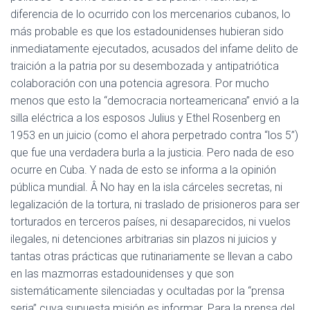
diferencia de lo ocurrido con los mercenarios cubanos, lo
más probable es que los estadounidenses hubieran sido
inmediatamente ejecutados, acusados del infame delito de
traición a la patria por su desembozada y antipatriótica
colaboración con una potencia agresora. Por mucho
menos que esto la “democracia norteamericana” envió a la
silla eléctrica a los esposos Julius y Ethel Rosenberg en
1953 en un juicio (como el ahora perpetrado contra “los 5”)
que fue una verdadera burla a la justicia. Pero nada de eso
ocurre en Cuba. Y nada de esto se informa a la opinión
pública mundial. Â No hay en la isla cárceles secretas, ni
legalización de la tortura, ni traslado de prisioneros para ser
torturados en terceros países, ni desaparecidos, ni vuelos
ilegales, ni detenciones arbitrarias sin plazos ni juicios y
tantas otras prácticas que rutinariamente se llevan a cabo
en las mazmorras estadounidenses y que son
sistemáticamente silenciadas y ocultadas por la “prensa
seria” cuya supuesta misión es informar. Para la prensa del