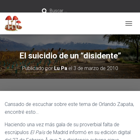
Buscar:
Buscar …
C
A
M
B
I
El suicidio de un “disidente”
A
R
Publicado por
Lu Pa
el
3 de marzo de 2010
M
O
D
O
D
E
Cansado de escuchar sobre este tema de Orlando Zapata,
N
A
encontré esto…
V
E
Haciendo una vez más gala de su proverbial falta de
G
escrúpulos
El País
de Madrid informó en su edición digital
A