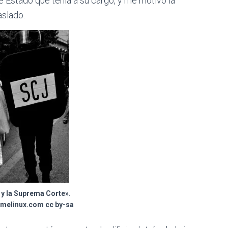
 Estado que tenía a su cargo, y me motivó la
aslado.
 y la Suprema Corte».
omelinux.com cc by-sa