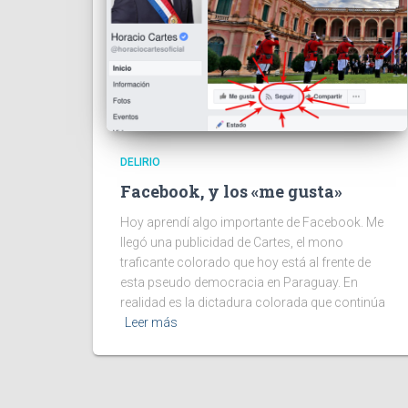
DELIRIO
Facebook, y los «me gusta»
Hoy aprendí algo importante de Facebook. Me
llegó una publicidad de Cartes, el mono
traficante colorado que hoy está al frente de
esta pseudo democracia en Paraguay. En
realidad es la dictadura colorada que continúa
Leer más