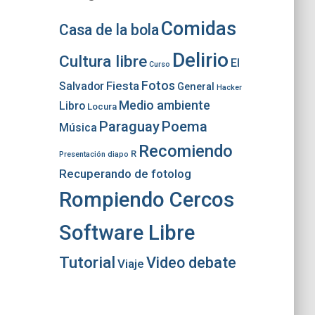
Comidas
Casa de la bola
Delirio
Cultura libre
El
Curso
Fotos
Fiesta
Salvador
General
Hacker
Medio ambiente
Libro
Locura
Paraguay
Poema
Música
Recomiendo
R
Presentación diapo
Recuperando de fotolog
Rompiendo Cercos
Software Libre
Tutorial
Video debate
Viaje