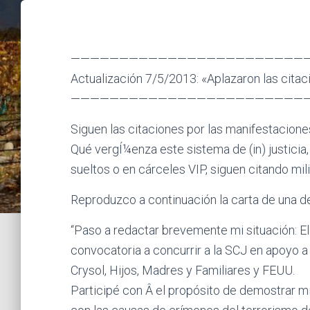
————————————————————————
Actualización 7/5/2013: «Aplazaron las citac
————————————————————————
Siguen las citaciones por las manifestacione
Qué vergÍ¼enza este sistema de (in) justicia
sueltos o en cárceles VIP, siguen citando mili
Reproduzco a continuación la carta de una de
“Paso a redactar brevemente mi situación: El
convocatoria a concurrir a la SCJ en apoyo a
Crysol, Hijos, Madres y Familiares y FEUU.
Participé con Â el propósito de demostrar mi 