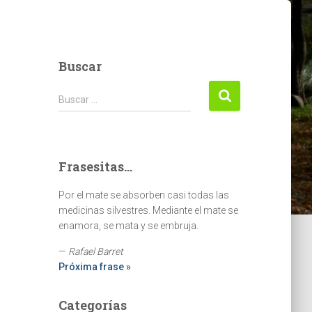
Buscar
Buscar:
Buscar …
Frasesitas...
Por el mate se absorben casi todas las
medicinas silvestres. Mediante el mate se
enamora, se mata y se embruja.
—
Rafael Barret
Próxima frase »
Categorías