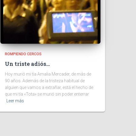
ROMPIENDO CERCOS
Un triste adiós…
Hoy murió mi tía Amalia Mercader, de más de
90 años. Además de la tristeza habitual de
alguien que vamos a extrañar, está el hecho de
que mi tía «Tota» se murió sin poder enterrar
Leer más