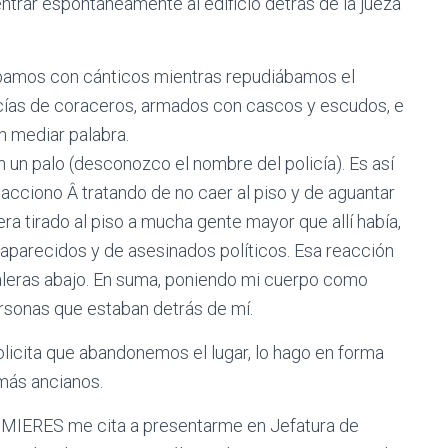
ntrar espontáneamente al edificio detrás de la jueza
yábamos con cánticos mientras repudiábamos el
licías de coraceros, armados con cascos y escudos, e
 mediar palabra.
n un palo (desconozco el nombre del policía). Es así
acciono Â tratando de no caer al piso y de aguantar
ra tirado al piso a mucha gente mayor que allí había,
aparecidos y de asesinados políticos. Esa reacción
aleras abajo. En suma, poniendo mi cuerpo como
ersonas que estaban detrás de mí.
olicita que abandonemos el lugar, lo hago en forma
 más ancianos.
cial MIERES me cita a presentarme en Jefatura de