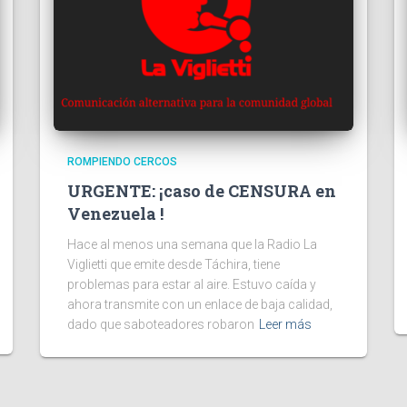
ROMPIENDO CERCOS
URGENTE: ¡caso de CENSURA en
Venezuela !
Hace al menos una semana que la Radio La
Viglietti que emite desde Táchira, tiene
problemas para estar al aire. Estuvo caída y
ahora transmite con un enlace de baja calidad,
dado que saboteadores robaron
Leer más