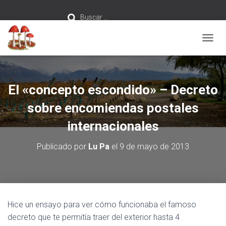
Buscar:
Buscar …
C
A
M
B
I
El «concepto escondido» – Decreto
A
R
sobre encomiendas postales
M
O
internacionales
D
O
Publicado por
Lu Pa
el
9 de mayo de 2013
D
E
N
A
V
E
Hice un ensayo para ver cómo funcionaba el famoso
G
decreto que te permitía traer del exterior hasta 4
A