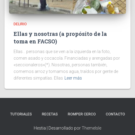
DELIRIO
Ellas y nosotras (a propósito de la
toma en FACSO)
Ellas… personas que se ven a la izquierda en la foto,
comen asado y cocacola. Financiadas y arengadas por
«seccionaleros»(*). Nosotras, personas también,
comemos arroz y tomamos agua, traídos por gente de
diferentes simpatías. Ellas
Leer más
TUTORIALES
RECETAS
ROMPER CERCO
CONTACTO
Hestia | Desarrollado por
ThemeIsle