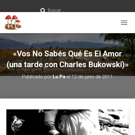
Buscar:
Buscar …
C
A
M
B
I
«Vos No Sabés Qué Es El Amor
A
R
(una tarde con Charles Bukowski)»
M
O
Publicado por
Lu Pa
el
12 de junio de 2011
D
O
D
E
N
A
V
E
G
A