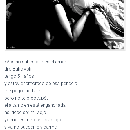
C
I
Ó
N
«Vos no sabés qué es el amor
dijo Bukowski
tengo 51 años
y estoy enamorado de esa pendeja
me pegó fuertísimo
pero no te preocupés
ella también está enganchada
así debe ser mi viejo
yo me les meto en la sangre
y ya no pueden olvidarme