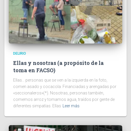
DELIRIO
Ellas y nosotras (a propósito de la
toma en FACSO)
Ellas… personas que se ven a la izquierda en la foto,
comen asado y cocacola. Financiadas y arengadas por
«seccionaleros»(*). Nosotras, personas también,
comemos arroz y tomamos agua, traídos por gente de
diferentes simpatías. Ellas
Leer más