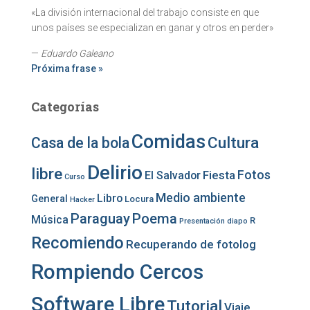
«La división internacional del trabajo consiste en que
unos países se especializan en ganar y otros en perder»
—
Eduardo Galeano
Próxima frase »
Categorías
Comidas
Cultura
Casa de la bola
Delirio
libre
Fotos
Fiesta
El Salvador
Curso
Medio ambiente
Libro
General
Locura
Hacker
Paraguay
Poema
Música
R
Presentación diapo
Recomiendo
Recuperando de fotolog
Rompiendo Cercos
Software Libre
Tutorial
Viaje