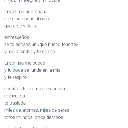
mi luz, mi alegría y mi locura
C
I
tu voz me acompaña
Ó
N
me dice cosas al oído
que arde y delira
entresueños
se te escapa un «que bueno tenerte»
y me retumba y te colmo
tu sonrisa me puede
y tu boca se funde en la mía
y te respiro
mientras tu aroma me abunda
me inunda
te traslada
miles de aromas, miles de seres
otros mundos, otros tiempos