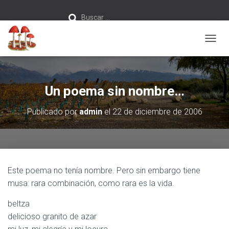
Buscar:
Buscar …
C
A
M
B
I
Un poema sin nombre…
A
R
Publicado por
admin
el
22 de diciembre de 2006
M
O
D
O
D
E
Este poema no tenía nombre. Pero sin embargo tiene
N
A
musa: rara combinación, como rara es la vida.
V
E
beltza
G
delicioso granito de azar
A