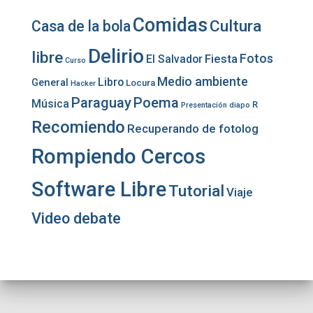
Comidas
Cultura
Casa de la bola
Delirio
libre
Fotos
Fiesta
El Salvador
Curso
Medio ambiente
Libro
General
Locura
Hacker
Paraguay
Poema
Música
R
Presentación diapo
Recomiendo
Recuperando de fotolog
Rompiendo Cercos
Software Libre
Tutorial
Viaje
Video debate