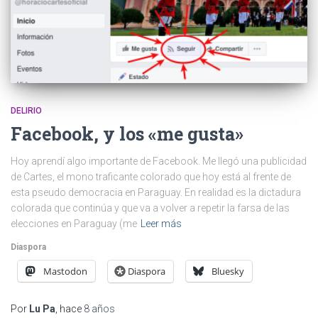
DELIRIO
Facebook, y los «me gusta»
Hoy aprendí algo importante de Facebook. Me llegó una publicidad
de Cartes, el mono traficante colorado que hoy está al frente de
esta pseudo democracia en Paraguay. En realidad es la dictadura
colorada que continúa y que va a volver a repetir la farsa de las
elecciones en Paraguay (me
Leer más
Diaspora
Mastodon
Diaspora
Bluesky
Por
Lu Pa
, hace
8 años