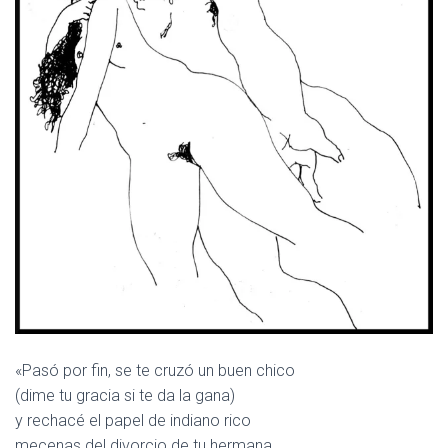
C
I
Ó
N
«Pasó por fin, se te cruzó un buen chico
(dime tu gracia si te da la gana)
y rechacé el papel de indiano rico
mecenas del divorcio de tu hermana.