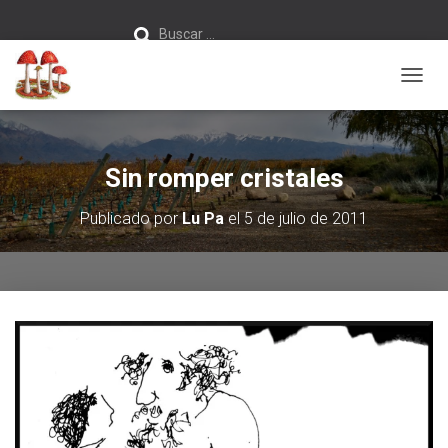
Buscar:
Buscar …
C
A
M
B
I
Sin romper cristales
A
R
Publicado por
Lu Pa
el
5 de julio de 2011
M
O
D
O
D
E
N
A
V
E
G
A