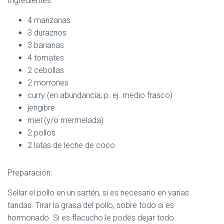
Ingredientes:
C
I
4 manzanas
Ó
N
3 duraznos
3 bananas
4 tomates
2 cebollas
2 morrones
curry (en abundancia; p. ej. medio frasco)
jengibre
miel (y/o mermelada)
2 pollos
2 latas de leche de coco
Preparación:
Sellar el pollo en un sartén, si es necesario en varias
tandas. Tirar la grasa del pollo, sobre todo si es
hormonado. Si es flacucho le podés dejar todo.