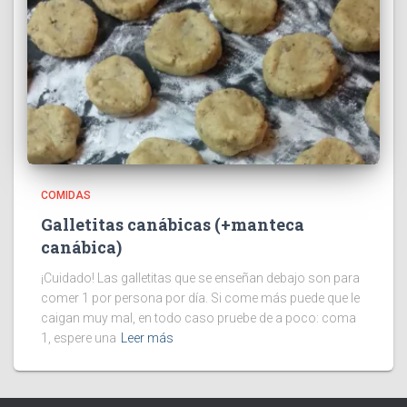
COMIDAS
Galletitas canábicas (+manteca
canábica)
¡Cuidado! Las galletitas que se enseñan debajo son para
comer 1 por persona por día. Si come más puede que le
caigan muy mal, en todo caso pruebe de a poco: coma
1, espere una
Leer más