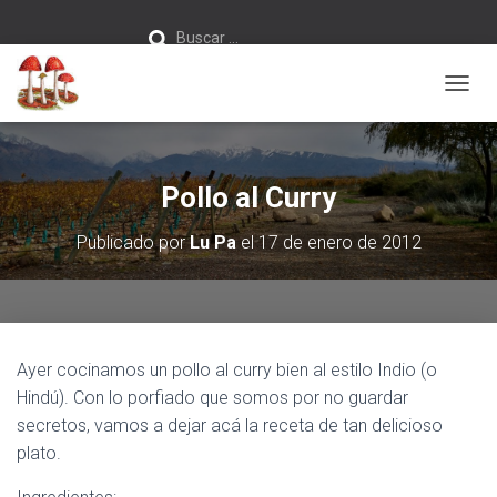
Buscar:
Buscar …
C
A
M
B
I
Pollo al Curry
A
R
Publicado por
Lu Pa
el
17 de enero de 2012
M
O
D
O
D
E
Ayer cocinamos un pollo al curry bien al estilo Indio (o
N
A
Hindú). Con lo porfiado que somos por no guardar
V
secretos, vamos a dejar acá la receta de tan delicioso
E
plato.
G
A