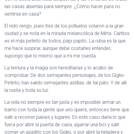
C
las casas abiertas para siempre. ¿Cómo hacer para no
I
Ó
sentirse en casa?
N
El nido rengo, pues tres de los polluelos volaron a la gran
ciudad y se nota en la mirada melancólica de Mirta. Carlitos
es el más petinto de todos, papi papito. La rubia es la que
me hace suspirar, aunque debe costarles entender,
supongo que lo mismo que a mi me cuesta.
La ternura y la magia son hereditarias y lo acabo de
comprobar. De dos semejantes personajes, de los Giglio-
Petinto, han salido semejantes astillas; de tal palo. Y de allí
la rusita y toda su luz.
La vida no siempre es tan justa y es imposible armar un
barrio con toda la gente que uno quiere, entonces tiene que
salir a recorrer países y lugares. En este caso daría lo que
fuera por abrir la puerta de casa, agarrar una bici y salir
comer un asadito con los Giglio, o por abrir la heladera y