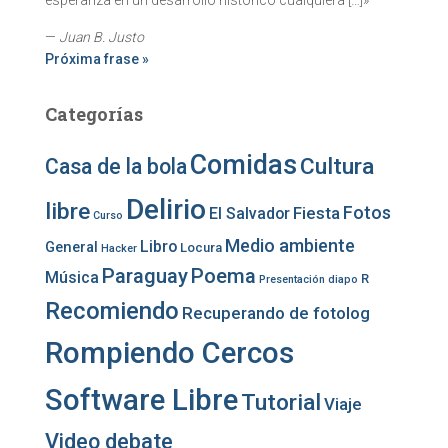
esperanza en un desarrollo histórico cualquiera […]»
—
Juan B. Justo
Próxima frase »
Categorías
Comidas
Cultura
Casa de la bola
Delirio
libre
Fotos
Fiesta
El Salvador
Curso
Medio ambiente
Libro
General
Locura
Hacker
Paraguay
Poema
Música
R
Presentación diapo
Recomiendo
Recuperando de fotolog
Rompiendo Cercos
Software Libre
Tutorial
Viaje
Video debate