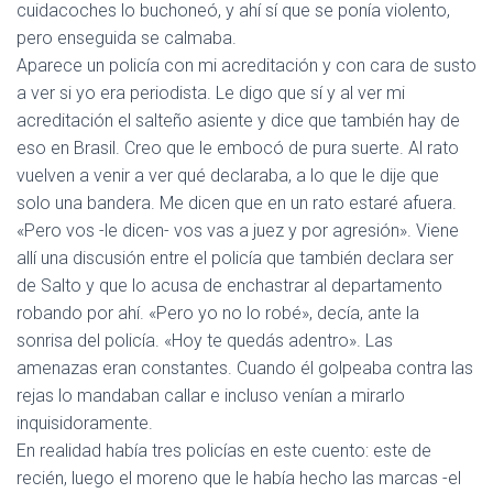
cuidacoches lo buchoneó, y ahí sí que se ponía violento,
pero enseguida se calmaba.
Aparece un policía con mi acreditación y con cara de susto
a ver si yo era periodista. Le digo que sí y al ver mi
acreditación el salteño asiente y dice que también hay de
eso en Brasil. Creo que le embocó de pura suerte. Al rato
vuelven a venir a ver qué declaraba, a lo que le dije que
solo una bandera. Me dicen que en un rato estaré afuera.
«Pero vos -le dicen- vos vas a juez y por agresión». Viene
allí una discusión entre el policía que también declara ser
de Salto y que lo acusa de enchastrar al departamento
robando por ahí. «Pero yo no lo robé», decía, ante la
sonrisa del policía. «Hoy te quedás adentro». Las
amenazas eran constantes. Cuando él golpeaba contra las
rejas lo mandaban callar e incluso venían a mirarlo
inquisidoramente.
En realidad había tres policías en este cuento: este de
recién, luego el moreno que le había hecho las marcas -el