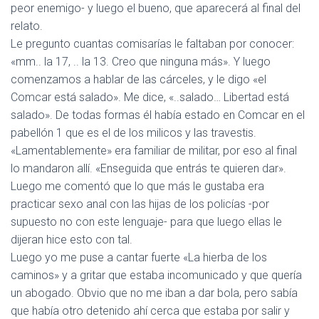
peor enemigo- y luego el bueno, que aparecerá al final del
relato.
Le pregunto cuantas comisarías le faltaban por conocer:
«mm.. la 17, .. la 13. Creo que ninguna más». Y luego
comenzamos a hablar de las cárceles, y le digo «el
Comcar está salado». Me dice, «..salado… Libertad está
salado». De todas formas él había estado en Comcar en el
pabellón 1 que es el de los milicos y las travestis.
«Lamentablemente» era familiar de militar, por eso al final
lo mandaron allí. «Enseguida que entrás te quieren dar».
Luego me comentó que lo que más le gustaba era
practicar sexo anal con las hijas de los policías -por
supuesto no con este lenguaje- para que luego ellas le
dijeran hice esto con tal.
Luego yo me puse a cantar fuerte «La hierba de los
caminos» y a gritar que estaba incomunicado y que quería
un abogado. Obvio que no me iban a dar bola, pero sabía
que había otro detenido ahí cerca que estaba por salir y