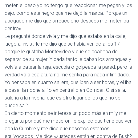
meten el peso yo no tengo que reaccionar, me pegan y los
dejo, como este negro que me dejó la marca. Porque un
abogado me dijo que si reacciono después me meten pa
dentro».
Le pregunté donde vivía y me dijo que estaba en la calle;
luego al insistirle me dijo que se había venido a los 17
porque le gustaba Montevideo y que se acababa de
separar de su mujer. Y cada tanto le daban los arranques y
volvía a patear la reja, escupía o golpeaba la pared, pero la
verdad ya a esa altura no me sentía para nada intimidado.
Yo pensaba en cuanto saliera, que iban a ser horas, y él iba
a pasar la noche allí o en central o en Comcar. O si salía,
saldría a la miseria, que es otro lugar de los que no se
puede salir.
En cierto momento se interesa un poco más en mí y me
pregunta por qué me metieron, le explico que tiene que ver
con la Cumbre y me dice que nosotros estamos
equivocados. Me dice «¿ustedes están en contra de Bush?.