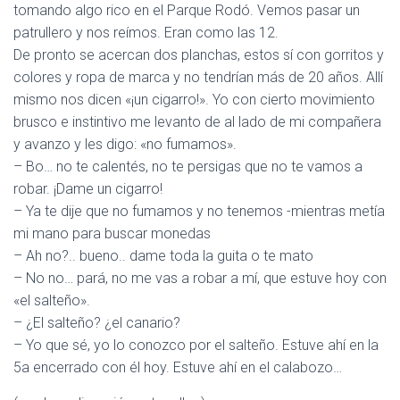
tomando algo rico en el Parque Rodó. Vemos pasar un
patrullero y nos reímos. Eran como las 12.
De pronto se acercan dos planchas, estos sí con gorritos y
colores y ropa de marca y no tendrían más de 20 años. Allí
mismo nos dicen «¡un cigarro!». Yo con cierto movimiento
brusco e instintivo me levanto de al lado de mi compañera
y avanzo y les digo: «no fumamos».
– Bo… no te calentés, no te persigas que no te vamos a
robar. ¡Dame un cigarro!
– Ya te dije que no fumamos y no tenemos -mientras metía
mi mano para buscar monedas
– Ah no?.. bueno.. dame toda la guita o te mato
– No no… pará, no me vas a robar a mí, que estuve hoy con
«el salteño».
– ¿El salteño? ¿el canario?
– Yo que sé, yo lo conozco por el salteño. Estuve ahí en la
5a encerrado con él hoy. Estuve ahí en el calabozo…