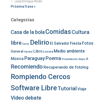
—
José Enrique Rodó
Próxima frase »
Categorías
Comidas
Cultura
Casa de la bola
Delirio
libre
Fotos
Fiesta
El Salvador
Curso
Medio ambiente
Libro
General
Locura
Hacker
Paraguay
Poema
Música
R
Presentación diapo
Recomiendo
Recuperando de fotolog
Rompiendo Cercos
Software Libre
Tutorial
Viaje
Video debate