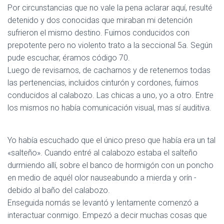
C
Por circunstancias que no vale la pena aclarar aquí, resulté
I
detenido y dos conocidas que miraban mi detención
Ó
N
sufrieron el mismo destino. Fuimos conducidos con
prepotente pero no violento trato a la seccional 5a. Según
pude escuchar, éramos código 70.
Luego de revisarnos, de cacharnos y de retenernos todas
las pertenencias, incluidos cinturón y cordones, fuimos
conducidos al calabozo. Las chicas a uno, yo a otro. Entre
los mismos no había comunicación visual, mas sí auditiva.
Yo había escuchado que el único preso que había era un tal
«salteño». Cuando entré al calabozo estaba el salteño
durmiendo allí, sobre el banco de hormigón con un poncho
en medio de aquél olor nauseabundo a mierda y orín -
debido al baño del calabozo.
Enseguida nomás se levantó y lentamente comenzó a
interactuar conmigo. Empezó a decir muchas cosas que