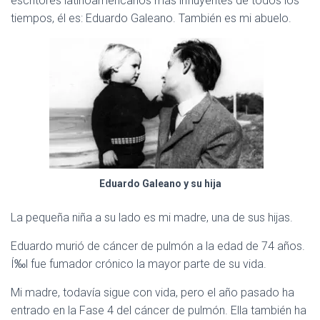
escritores latinoamericanos más influyentes de todos los
C
I
tiempos, él es: Eduardo Galeano. También es mi abuelo.
Ó
N
Eduardo Galeano y su hija
La pequeña niña a su lado es mi madre, una de sus hijas.
Eduardo murió de cáncer de pulmón a la edad de 74 años.
Í‰l fue fumador crónico la mayor parte de su vida.
Mi madre, todavía sigue con vida, pero el año pasado ha
entrado en la Fase 4 del cáncer de pulmón. Ella también ha