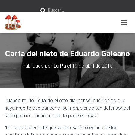
Buscar:
Buscar …
C
A
M
B
I
Carta del nieto de Eduardo Galeano
A
R
Publicado por
Lu Pa
el
19 de abril de 2015
M
O
D
O
D
E
Cuando murió Eduardo el otro día, pensé, qué irónico que
N
A
haya muerto que cáncer al pulmón, siendo tan defensor del
V
tabaquismo…. aquí su nieto lo pone en texto:
E
G
“El hombre elegante que ve en esa foto es uno de los
A