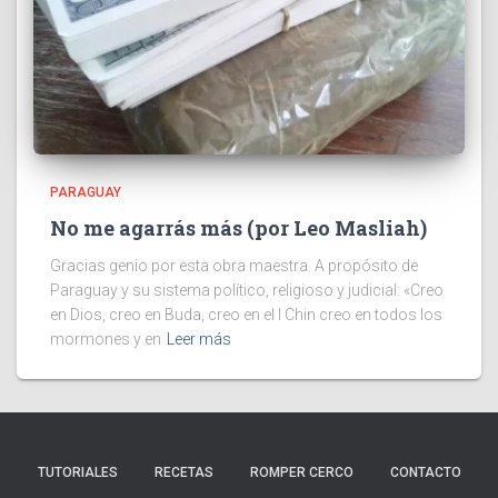
PARAGUAY
No me agarrás más (por Leo Masliah)
Gracias genio por esta obra maestra. A propósito de
Paraguay y su sistema político, religioso y judicial: «Creo
en Dios, creo en Buda, creo en el I Chin creo en todos los
mormones y en
Leer más
TUTORIALES
RECETAS
ROMPER CERCO
CONTACTO