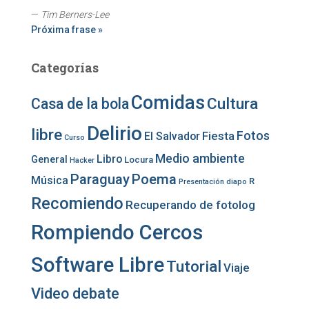
—
Tim Berners-Lee
Próxima frase »
Categorías
Comidas
Cultura
Casa de la bola
Delirio
libre
Fotos
Fiesta
El Salvador
Curso
Medio ambiente
Libro
General
Locura
Hacker
Paraguay
Poema
Música
R
Presentación diapo
Recomiendo
Recuperando de fotolog
Rompiendo Cercos
Software Libre
Tutorial
Viaje
Video debate