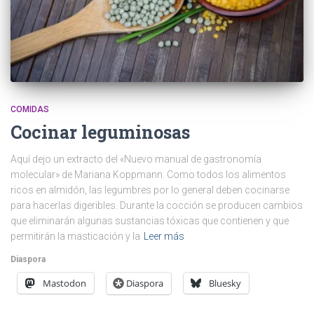
COMIDAS
Cocinar leguminosas
Aquí dejo un extracto del «Nuevo manual de gastronomía
molecular» de Mariana Koppmann. Como todos los alimentos
ricos en almidón, las legumbres por lo general deben cocinarse
para hacerlas digeribles. Durante la cocción se producen cambios
que eliminarán algunas sustancias tóxicas que contienen y que
permitirán la masticación y la
Leer más
Diaspora
Mastodon
Diaspora
Bluesky