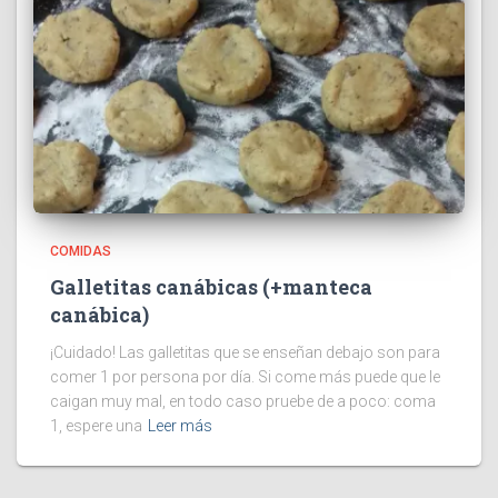
COMIDAS
Galletitas canábicas (+manteca
canábica)
¡Cuidado! Las galletitas que se enseñan debajo son para
comer 1 por persona por día. Si come más puede que le
caigan muy mal, en todo caso pruebe de a poco: coma
1, espere una
Leer más