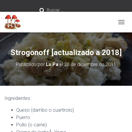
Buscar:
Buscar …
C
A
M
B
I
Strogonoff [actualizado a 2018]
A
R
Publicado por
Lu Pa
el
28 de diciembre de 2011
M
O
D
O
D
E
Ingredientes:
N
A
Queso (dambo o cuartirolo)
V
E
Puerro
G
Pollo (o carne)
A