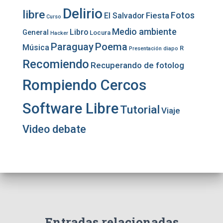
Delirio
libre
Fotos
Fiesta
El Salvador
Curso
Medio ambiente
Libro
General
Locura
Hacker
Paraguay
Poema
Música
R
Presentación diapo
Recomiendo
Recuperando de fotolog
Rompiendo Cercos
Software Libre
Tutorial
Viaje
Video debate
Entradas relacionadas