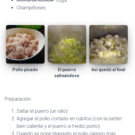
Crema de lecheÂ
Yogur
C
I
Champiñones
Ó
N
Pollo picado
El puerro
Así quedó al final
salteándose
Preparación:
Saltar el puerro (un rato)
Agregar el pollo cortado en cubitos (con la sartén
bien caliente y el puerro a medio punto)
Cuando se pone blanquito el pollo (alguno más