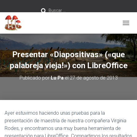
Buscar:
Buscar …
C
A
M
B
I
Presentar «Diapositivas» («que
A
R
palabreja vieja!») con LibreOffice
M
O
Publicado por
Lu Pa
el
27 de agosto de 2013
D
O
D
E
N
A
Ayer estuvimos haciendo unas pruebas para la
V
presentación de maestría de nuestra compañera Virginia
E
G
Rodes, y encontramos una muy buena herramienta de
A
presentación para LibreOffice. Compartimos los resultados