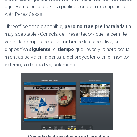
C
aquí: Remix propio de una publicación de mi compañero
I
Ó
Alén Pérez Casas.
N
Libreoffice tiene disponible,
pero no trae pre instalada
un
muy aceptable «Consola de Presentador» que te permite
ver en la computadora, las
notas
de la diapositiva, la
diapositiva
siguiente
, el
tiempo
que llevas y la hora actual,
mientras se ve en la pantalla del proyector o en el monitor
externo, la diapositiva, solamente.
Consola de Presentación de Libreoffice