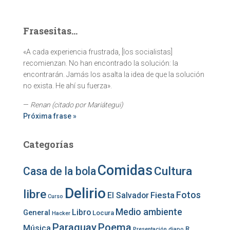
Frasesitas...
«A cada experiencia frustrada, [los socialistas]
recomienzan. No han encontrado la solución: la
encontrarán. Jamás los asalta la idea de que la solución
no exista. He ahí su fuerza».
—
Renan (citado por Mariátegui)
Próxima frase »
Categorías
Comidas
Cultura
Casa de la bola
Delirio
libre
Fotos
Fiesta
El Salvador
Curso
Medio ambiente
Libro
General
Locura
Hacker
Paraguay
Poema
Música
R
Presentación diapo