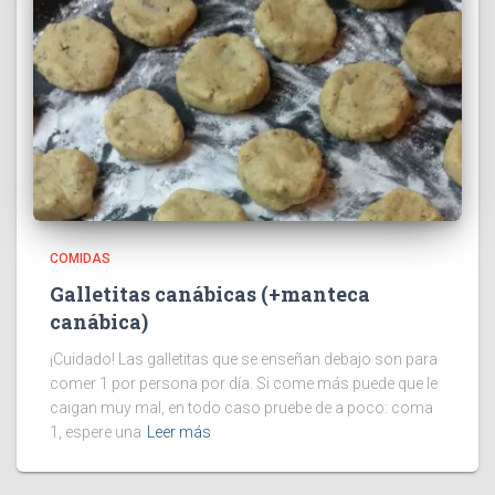
COMIDAS
Galletitas canábicas (+manteca
canábica)
¡Cuidado! Las galletitas que se enseñan debajo son para
comer 1 por persona por día. Si come más puede que le
caigan muy mal, en todo caso pruebe de a poco: coma
1, espere una
Leer más