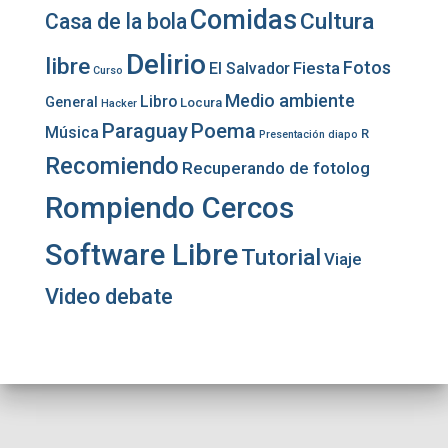
Comidas
Cultura
Casa de la bola
Delirio
libre
Fotos
Fiesta
El Salvador
Curso
Medio ambiente
Libro
General
Locura
Hacker
Paraguay
Poema
Música
R
Presentación diapo
Recomiendo
Recuperando de fotolog
Rompiendo Cercos
Software Libre
Tutorial
Viaje
Video debate