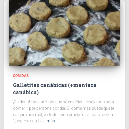
COMIDAS
Galletitas canábicas (+manteca
canábica)
¡Cuidado! Las galletitas que se enseñan debajo son para
comer 1 por persona por día. Si come más puede que le
caigan muy mal, en todo caso pruebe de a poco: coma
1, espere una
Leer más