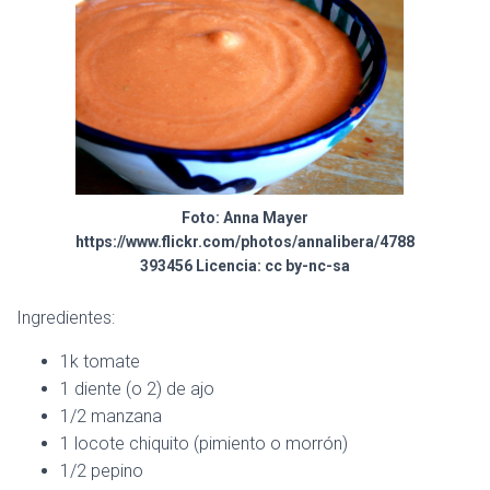
C
I
Ó
N
Foto: Anna Mayer
https://www.flickr.com/photos/annalibera/4788
393456 Licencia: cc by-nc-sa
Ingredientes:
1k tomate
1 diente (o 2) de ajo
1/2 manzana
1 locote chiquito (pimiento o morrón)
1/2 pepino