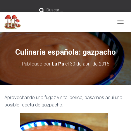
Buscar:
Buscar …
C
A
M
B
I
Culinaria española: gazpacho
A
R
Publicado por
Lu Pa
el
30 de abril de 2015
M
O
D
O
D
E
Aprovechando una fugaz visita ibérica, pasamos aquí una
N
A
posible receta de gazpacho:
V
E
G
A