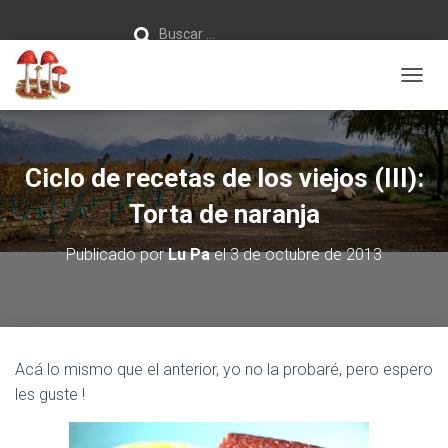
Buscar:
Buscar …
C
A
M
B
I
Ciclo de recetas de los viejos (III):
A
R
Torta de naranja
M
O
Publicado por
Lu Pa
el
3 de octubre de 2013
D
O
D
E
N
A
Acá lo mismo que el anterior, yo no la probaré, pero espero
V
les guste !
E
G
A