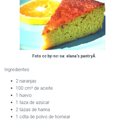
C
I
Ó
N
Foto cc by-nc-sa: elana’s pantryÂ
Ingredientes:
2 naranjas
100 cm³ de aceite
1 huevo
1 taza de azúcar
2 tazas de harina
1 cdta de polvo de hornear