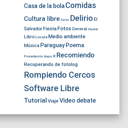
Comidas
Casa de la bola
Delirio
Cultura libre
El
Curso
Fotos
Fiesta
Salvador
General
Hacker
Medio ambiente
Libro
Locura
Paraguay
Poema
Música
Recomiendo
R
Presentación diapo
Recuperando de fotolog
Rompiendo Cercos
Software Libre
Tutorial
Video debate
Viaje