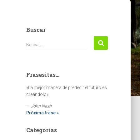
Buscar
Buscar:
Buscar …
Frasesitas...
«La mejor manera de predecir el futuro es
creándolo»
—
John Nash
Próxima frase »
Categorías