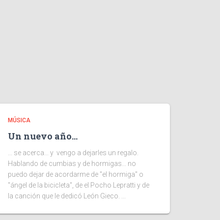
MÚSICA
Un nuevo año…
... se acerca... y vengo a dejarles un regalo.
Hablando de cumbias y de hormigas... no
puedo dejar de acordarme de "el hormiga" o
"ángel de la bicicleta", de el Pocho Lepratti y de
la canción que le dedicó León Gieco. ...