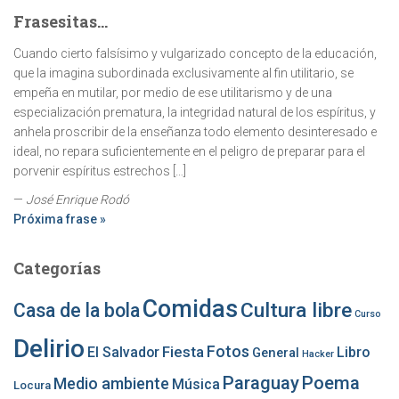
Frasesitas...
Cuando cierto falsísimo y vulgarizado concepto de la educación,
que la imagina subordinada exclusivamente al fin utilitario, se
empeña en mutilar, por medio de ese utilitarismo y de una
especialización prematura, la integridad natural de los espíritus, y
anhela proscribir de la enseñanza todo elemento desinteresado e
ideal, no repara suficientemente en el peligro de preparar para el
porvenir espíritus estrechos […]
—
José Enrique Rodó
Próxima frase »
Categorías
Comidas
Cultura libre
Casa de la bola
Curso
Delirio
Fotos
Fiesta
El Salvador
Libro
General
Hacker
Paraguay
Poema
Medio ambiente
Música
Locura