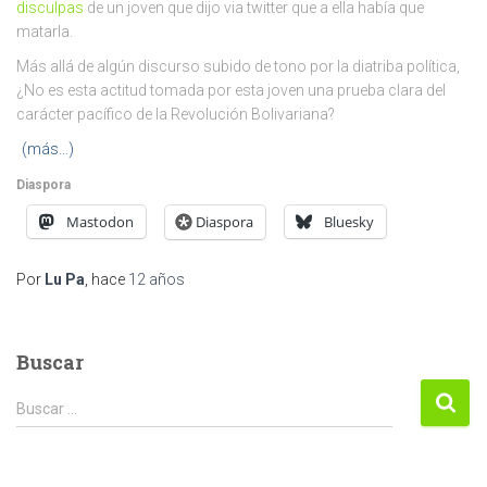
disculpas
de un joven que dijo via twitter que a ella había que
matarla.
Más allá de algún discurso subido de tono por la diatriba política,
¿No es esta actitud tomada por esta joven una prueba clara del
carácter pacífico de la Revolución Bolivariana?
(más…)
Diaspora
Mastodon
Diaspora
Bluesky
Por
Lu Pa
, hace
12 años
Buscar
Buscar:
Buscar …