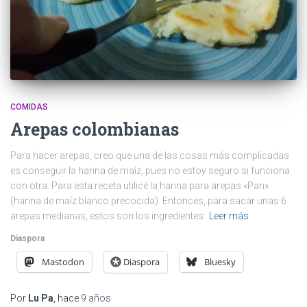
COMIDAS
Arepas colombianas
Para hacer arepas, creo que una de las cosas más complicadas
es conseguir la harina de maíz, pues no estoy seguro si funciona
con otra. Para esta receta utilicé la harina para arepas «Pan»
(harina de maíz blanco precocida). Entonces, para sacar unas 6
arepas medianas, estos son los ingredientes:
Leer más
Diaspora
Mastodon
Diaspora
Bluesky
Por
Lu Pa
, hace
9 años