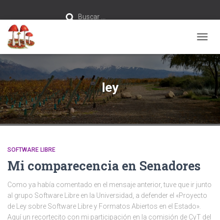
Buscar:
Buscar …
CAMB
MODO
DE
NAVEG
ley
SOFTWARE LIBRE
Mi comparecencia en Senadores
Como ya había comentado en el mensaje anterior, tuve que ir junto
al grupo Software Libre en la Universidad, a defender el «Proyecto
de Ley sobre Software Libre y Formatos Abiertos en el Estado».
Aquí un recortecito con mi participación en la comisión de CyT del