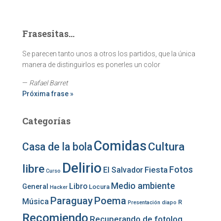
Frasesitas...
Se parecen tanto unos a otros los partidos, que la única
manera de distinguirlos es ponerles un color
—
Rafael Barret
Próxima frase »
Categorías
Comidas
Cultura
Casa de la bola
Delirio
libre
Fotos
Fiesta
El Salvador
Curso
Medio ambiente
Libro
General
Locura
Hacker
Paraguay
Poema
Música
R
Presentación diapo
Recomiendo
Recuperando de fotolog