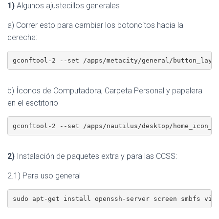
C
1)
Algunos ajustecillos generales
I
Ó
a) Correr esto para cambiar los botoncitos hacia la
N
derecha:
gconftool-2 --set /apps/metacity/general/button_layou
b) Íconos de Computadora, Carpeta Personal y papelera
en el esctitorio
gconftool-2 --set /apps/nautilus/desktop/home_icon_v
2)
Instalación de paquetes extra y para las CCSS:
2.1) Para uso general
sudo apt-get install openssh-server screen smbfs vim