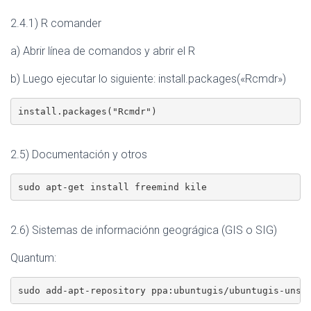
2.4.1) R comander
a) Abrir línea de comandos y abrir el R
b) Luego ejecutar lo siguiente: install.packages(«Rcmdr»)
install.packages("Rcmdr")
2.5) Documentación y otros
sudo apt-get install freemind kile
2.6) Sistemas de informaciónn geográgica (GIS o SIG)
Quantum:
sudo add-apt-repository ppa:ubuntugis/ubuntugis-unst