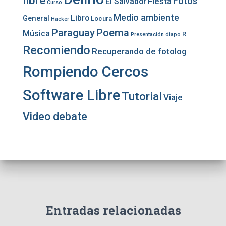
libre
Fotos
Fiesta
El Salvador
Curso
Medio ambiente
Libro
General
Locura
Hacker
Paraguay
Poema
Música
R
Presentación diapo
Recomiendo
Recuperando de fotolog
Rompiendo Cercos
Software Libre
Tutorial
Viaje
Video debate
Entradas relacionadas