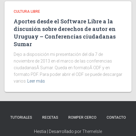
CULTURA LIBRE
Aportes desde el Software Libre a la
discusión sobre derechos de autor en
Uruguay – Conferencias ciudadanas
Sumar
Dejo a disposición mi presentación del día 7 de
noviembre de 2013 en el marco de las conferencias
ciudadanasÂ Sumar. Queda en formatoÂ ODF y en
formato PDF. Para poder abrir el ODF se puede descargar
varios
Leer más
TUTORIALES
RECETAS
ROMPER CERCO
CONTACTO
Hestia | Desarrollado por
ThemeIsle