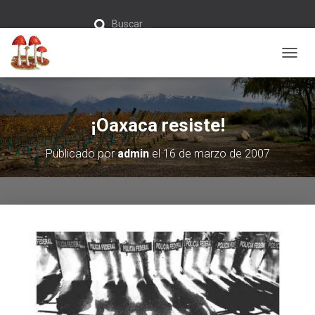
Buscar:
Buscar …
C
A
M
B
I
¡Oaxaca resiste!
A
R
Publicado por
admin
el
16 de marzo de 2007
M
O
D
O
D
E
N
A
V
E
G
A