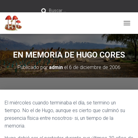
Buscar:
Buscar …
C
A
M
B
I
EN MEMORIA DE HUGO CORES
A
R
Publicado por
admin
el
6 de diciembre de 2006
M
O
D
O
D
E
El miércoles cuando terminaba el día, se termino un
N
A
tiempo. No el de Hugo, aunque es cierto que culminó su
V
presencia física entre nosotros- si, un tiempo de la
E
memoria.
G
A