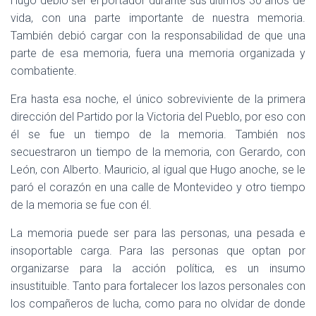
Hugo debió ser el portador durante sus últimos 30 años de
C
I
vida, con una parte importante de nuestra memoria.
Ó
También debió cargar con la responsabilidad de que una
N
parte de esa memoria, fuera una memoria organizada y
combatiente.
Era hasta esa noche, el único sobreviviente de la primera
dirección del Partido por la Victoria del Pueblo, por eso con
él se fue un tiempo de la memoria. También nos
secuestraron un tiempo de la memoria, con Gerardo, con
León, con Alberto. Mauricio, al igual que Hugo anoche, se le
paró el corazón en una calle de Montevideo y otro tiempo
de la memoria se fue con él.
La memoria puede ser para las personas, una pesada e
insoportable carga. Para las personas que optan por
organizarse para la acción política, es un insumo
insustituible. Tanto para fortalecer los lazos personales con
los compañeros de lucha, como para no olvidar de donde