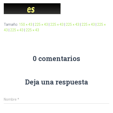
C
I
Ó
N
Tamaño:
150 × 43
|
225 × 43
|
225 × 43
|
225 × 43
|
225 × 43
|
225 ×
43
|
225 × 43
|
225 × 43
0 comentarios
Deja una respuesta
Nombre
*