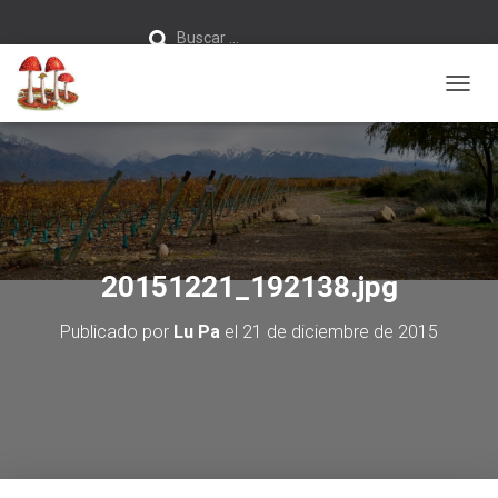
Buscar:
Buscar …
C
A
M
B
I
A
R
M
O
20151221_192138.jpg
D
O
Publicado por
Lu Pa
el
21 de diciembre de 2015
D
E
N
A
V
E
G
A