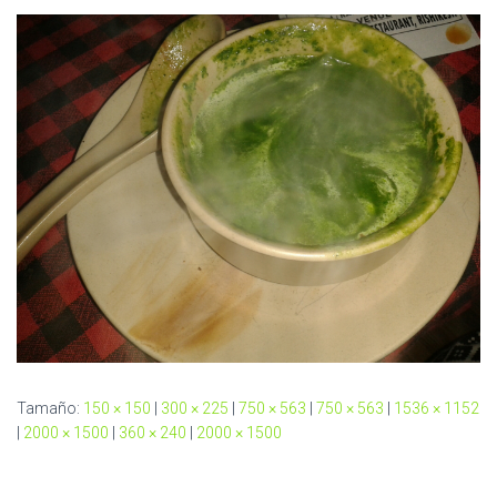
C
I
Ó
N
Tamaño:
150 × 150
|
300 × 225
|
750 × 563
|
750 × 563
|
1536 × 1152
|
2000 × 1500
|
360 × 240
|
2000 × 1500