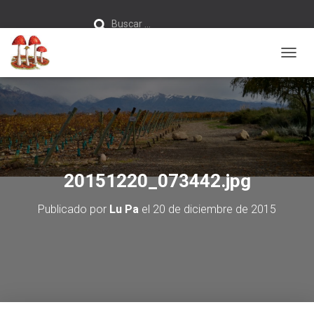
Buscar:
Buscar …
C
A
M
B
I
A
R
M
O
20151220_073442.jpg
D
O
Publicado por
Lu Pa
el
20 de diciembre de 2015
D
E
N
A
V
E
G
A