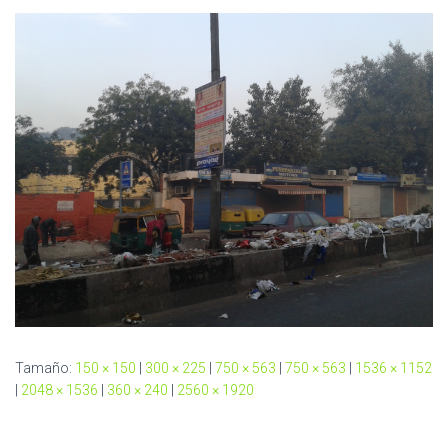
C
I
Ó
N
Tamaño:
150 × 150
|
300 × 225
|
750 × 563
|
750 × 563
|
1536 × 1152
|
2048 × 1536
|
360 × 240
|
2560 × 1920