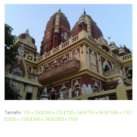
C
I
Ó
N
Tamaño:
150 × 150
|
300 × 225
|
750 × 563
|
750 × 563
|
1536 × 1152
|
2000 × 1500
|
360 × 240
|
2000 × 1500