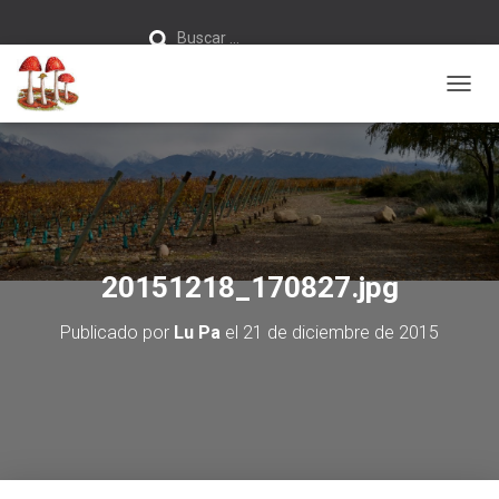
Buscar:
Buscar …
C
A
M
B
I
A
R
M
O
20151218_170827.jpg
D
O
Publicado por
Lu Pa
el
21 de diciembre de 2015
D
E
N
A
V
E
G
A